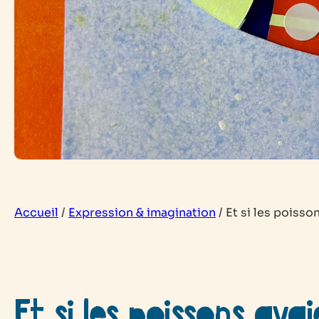
Accueil
/
Expression & imagination
/
Et si les poisso
Et si les poissons avai