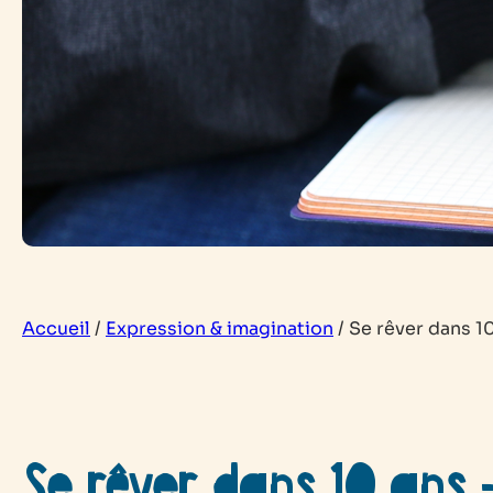
Accueil
/
Expression & imagination
/
Se rêver dans 10
Se rêver dans 10 ans –