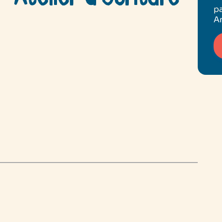
pa
An