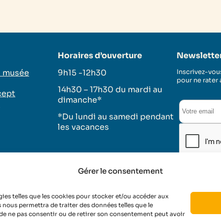
Horaires d’ouverture
Newslette
u musée
9h15 -12h30
Inscrivez-vous
pour ne rater
14h30 – 17h30 du mardi au
cept
dimanche*
s
*Du lundi au samedi pendant
les vacances
Gérer le consentement
tique de cookies
Conditions d’utilisation
gies telles que les cookies pour stocker et/ou accéder aux
s nous permettra de traiter des données telles que le
 de ne pas consentir ou de retirer son consentement peut avoir