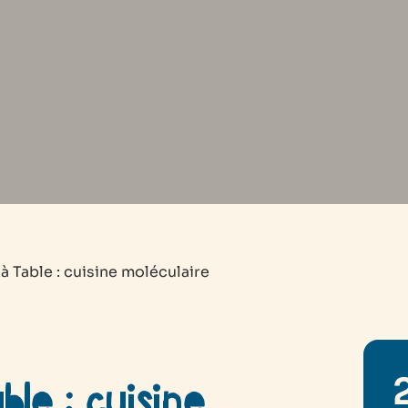
à Table : cuisine moléculaire
le : cuisine