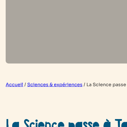
Accueil
/
Sciences & expériences
/
La Science passe 
La Science passe à Tab