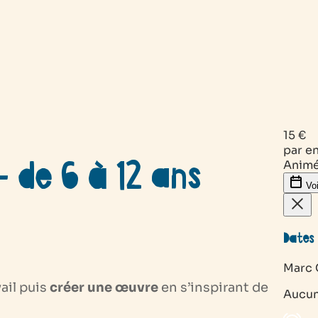
15 €
par e
– de 6 à 12 ans
Animé
Voi
Dates 
Marc C
ail puis
créer une œuvre
en s’inspirant de
Aucun