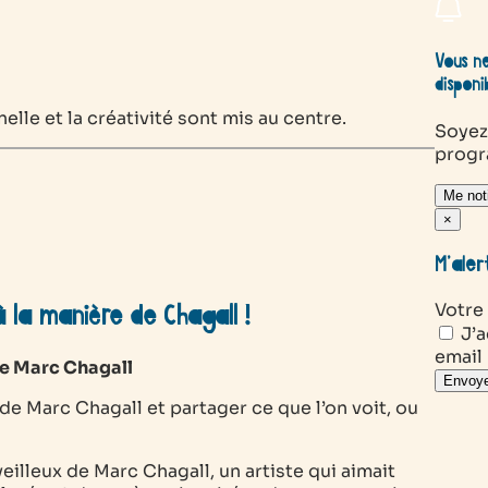
Vous ne
disponi
elle et la créativité sont mis au centre.
Soyez
prog
Me noti
×
M’aler
Votre
 la manière de Chagall !
J’a
email
 de Marc Chagall
Envoye
e Marc Chagall et partager ce que l’on voit, ou
eilleux de Marc Chagall, un artiste qui aimait