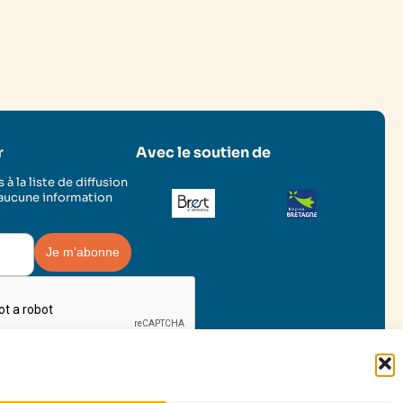
r
Avec le soutien de
 à la liste de diffusion
 aucune information