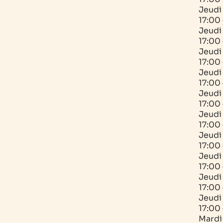
Jeudi
17:00 
Jeudi
17:00 
Jeudi
17:00 
Jeudi
17:00 
Jeudi
17:00 
Jeudi
17:00 
Jeudi
17:00 
Jeudi
17:00 
Jeudi
17:00 
Jeudi
17:00 
Mardi