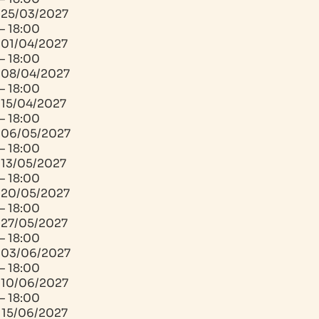
25/03/2027
– 18:00
01/04/2027
– 18:00
08/04/2027
– 18:00
15/04/2027
– 18:00
06/05/2027
– 18:00
13/05/2027
– 18:00
20/05/2027
– 18:00
27/05/2027
– 18:00
03/06/2027
– 18:00
10/06/2027
– 18:00
15/06/2027