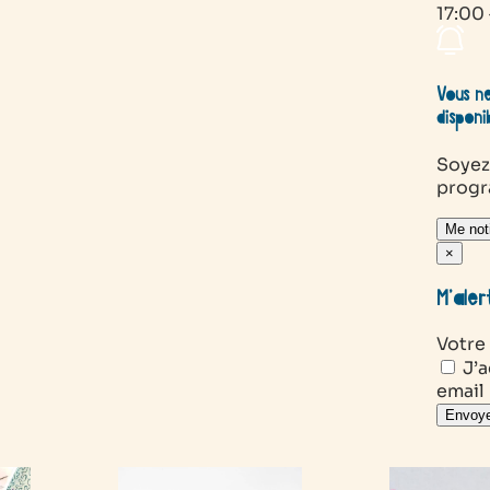
17:00 
Vous ne
disponi
Soyez
prog
Me noti
×
M’aler
Votre
J’a
email
Envoye