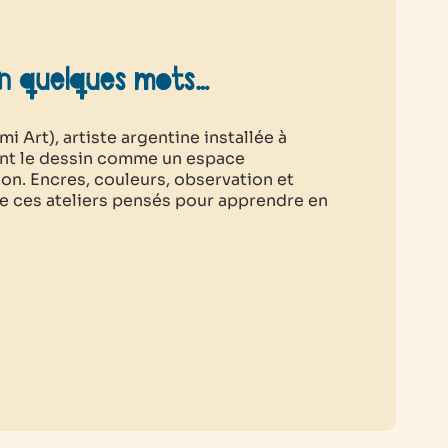
n quelques mots…
i Art), artiste argentine installée à
ent le dessin comme un espace
ion. Encres, couleurs, observation et
de ces ateliers pensés pour apprendre en