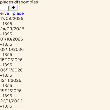
 places disponibles
serve
1
place
17/09/2026
– 18:15
24/09/2026
– 18:15
01/10/2026
– 18:15
08/10/2026
– 18:15
15/10/2026
– 18:15
05/11/2026
– 18:15
12/11/2026
– 18:15
19/11/2026
– 18:15
26/11/2026
– 18:15