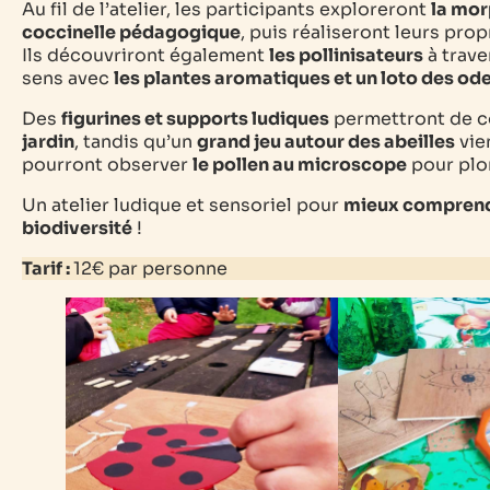
Au fil de l’atelier, les participants exploreront
la mor
coccinelle pédagogique
, puis réaliseront leurs pro
Ils découvriront également
les pollinisateurs
à trave
sens avec
les plantes aromatiques et un loto des od
Des
figurines et supports ludiques
permettront de 
jardin
, tandis qu’un
grand jeu autour des abeilles
vien
pourront observer
le pollen au microscope
pour plo
Un atelier ludique et sensoriel pour
mieux comprendr
biodiversité
!
Tarif :
12€ par personne