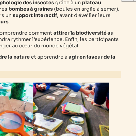
phologie des insectes
grâce à un
plateau
pres
bombes à graines
(boules en argile à semer).
rs un
support interactif
, avant d’éveiller leurs
eurs
.
comprendre comment
attirer la biodiversité au
dra rythmer l’expérience. Enfin, les participants
nger au cœur du monde végétal.
e la nature
et apprendre à
agir en faveur de la