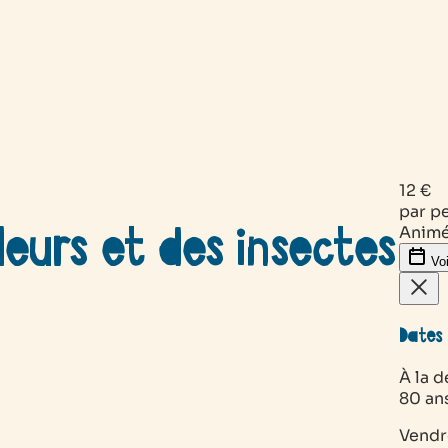
12 €
par p
leurs et des insectes
Animé
Voi
Dates 
À la d
80 an
Vendr