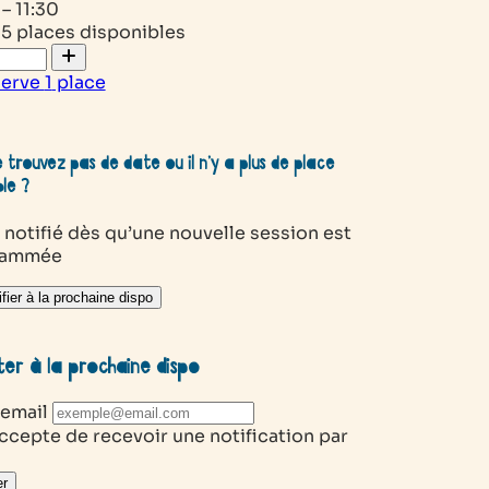
– 11:30
15 places disponibles
serve
1
place
 trouvez pas de date ou il n’y a plus de place
ble ?
 notifié dès qu’une nouvelle session est
rammée
fier à la prochaine dispo
ter à la prochaine dispo
 email
ccepte de recevoir une notification par
r