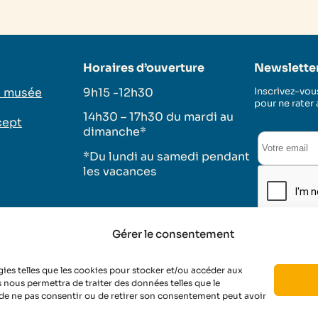
Horaires d’ouverture
Newslette
u musée
9h15 -12h30
Inscrivez-vous
pour ne rater
14h30 – 17h30 du mardi au
cept
dimanche*
s
*Du lundi au samedi pendant
les vacances
Gérer le consentement
tique de cookies
Conditions d’utilisation
gies telles que les cookies pour stocker et/ou accéder aux
s nous permettra de traiter des données telles que le
 de ne pas consentir ou de retirer son consentement peut avoir