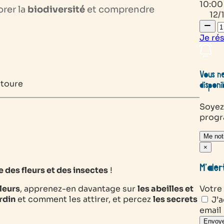
10:00 
rer la
biodiversité
et comprendre
12/
Je ré
Vous ne
ntoure
disponi
Soyez
prog
Me noti
×
M’aler
 des fleurs et des insectes
!
leurs
, apprenez-en davantage sur
les abeilles et
Votre
ardin
et comment les attirer, et percez
les secrets
J’a
email
Envoye