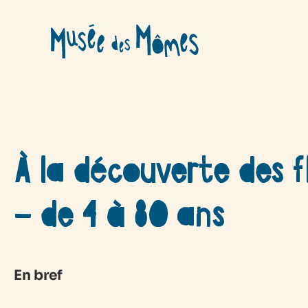
Aller
au
contenu
À la découverte des f
– de 4 à 80 ans
En bref