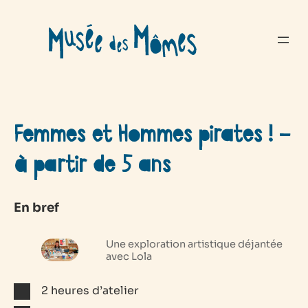
Aller
au
contenu
Femmes et Hommes pirates ! –
à partir de 5 ans
En bref
Une exploration artistique déjantée
avec Lola
2 heures d’atelier