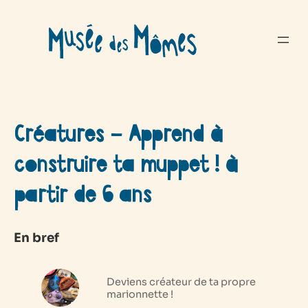
Aller
au
contenu
Créatures – Apprend à
construire ta muppet ! à
partir de 6 ans
En bref
Deviens créateur de ta propre
marionnette !