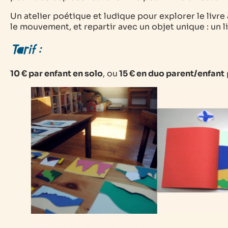
Un atelier poétique et ludique pour explorer le livre
le mouvement, et repartir avec un objet unique : un l
Tarif :
10 € par enfant en solo
, ou
15 € en duo parent/enfant