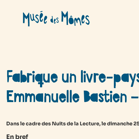
Aller
au
contenu
Fabrique un livre-pay
Emmanuelle Bastien –
Dans le cadre des Nuits de la Lecture, le dimanche 25 
En bref