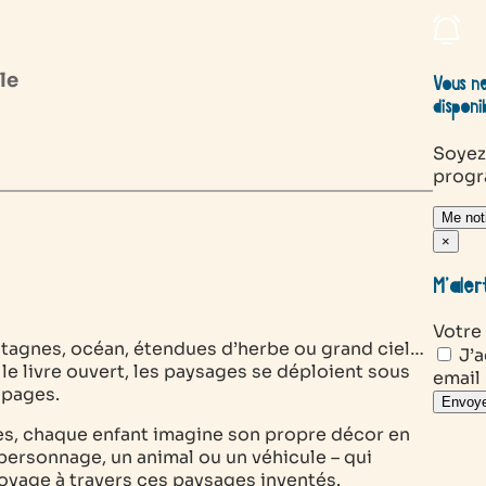
le
Vous ne
disponi
Soyez
prog
Me noti
×
M’aler
Votre
ontagnes, océan, étendues d’herbe ou grand ciel…
J’a
 le livre ouvert, les paysages se déploient sous
email
 pages.
Envoye
es, chaque enfant imagine son propre décor en
personnage, un animal ou un véhicule – qui
voyage à travers ces paysages inventés.