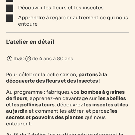
Découvrir les fleurs et les insectes
Apprendre à regarder autrement ce qui nous
entoure
L’atelier en détail
1h30
de 4 ans à 80 ans
Pour célébrer la belle saison,
partons à la
découverte des fleurs et des insectes
!
Au programme : fabriquez vos
bombes à graines
de fleurs
, apprenez-en davantage sur
les abeilles
et les pollinisateurs
, découvrez
les insectes utiles
au jardin
et comment les attirer, et percez
les
secrets et pouvoirs des plantes
qui nous
entourent.
Au fil de l’atelier, les participants exploreront
la