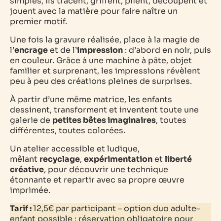
simples, ils tracent, griffent, plient, découpent et
jouent avec la matière pour faire naître un
premier motif.
Une fois la gravure réalisée, place à la magie de
l’
encrage
et de l’
impression
: d’abord en noir, puis
en couleur. Grâce à une machine à pâte, objet
familier et surprenant, les impressions révèlent
peu à peu des créations pleines de surprises.
À partir d’une même matrice, les enfants
dessinent, transforment et inventent toute une
galerie de
petites bêtes imaginaires
, toutes
différentes, toutes colorées.
Un atelier accessible et ludique,
mêlant
recyclage
,
expérimentation
et
liberté
créative
, pour découvrir une technique
étonnante et repartir avec sa propre œuvre
imprimée.
Tarif :
12,5€ par
participant –
option duo adulte–
enfant possible : réservation obligatoire pour