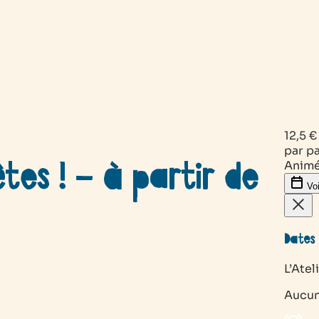
12,5 €
par pa
êtes ! – à partir de
Animé
Voi
Dates 
L’Atel
Aucun