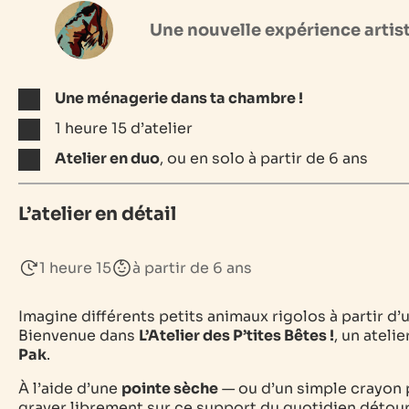
Une nouvelle expérience artis
Une ménagerie dans ta chambre !
1 heure 15 d’atelier
Atelier en duo
, ou en solo à partir de 6 ans
L’atelier en détail
1 heure 15
à partir de 6 ans
Imagine différents petits animaux rigolos à partir d
Bienvenue dans
L’Atelier des P’tites Bêtes !
, un ateli
Pak
.
À l’aide d’une
pointe sèche
— ou d’un simple crayon p
graver librement sur ce support du quotidien détourn