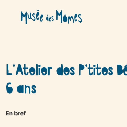
Aller
au
contenu
L’Atelier des P’tites B
6 ans
En bref