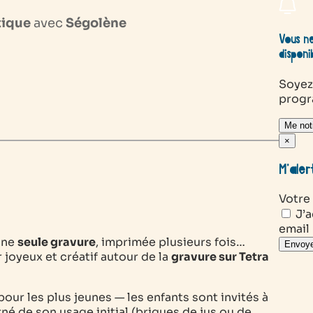
tique
avec
Ségolène
Vous ne
disponi
Soyez
prog
Me noti
×
M’aler
Votre
J’a
email
’une
seule gravure
, imprimée plusieurs fois…
Envoye
er joyeux et créatif autour de la
gravure sur Tetra
our les plus jeunes — les enfants sont invités à
é de son usage initial (briques de jus ou de