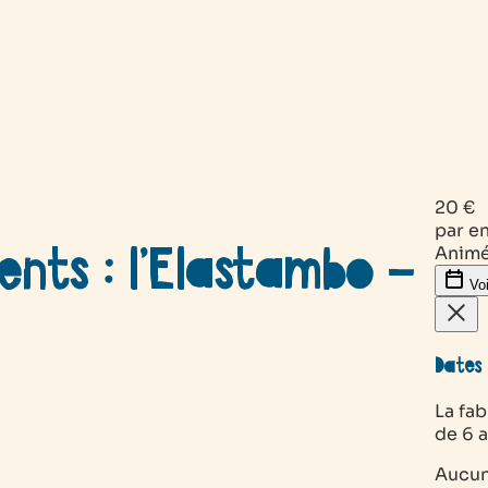
20 €
par e
ents : l’Elastambo –
Animé
Voi
Dates 
La fab
de 6 
Aucun