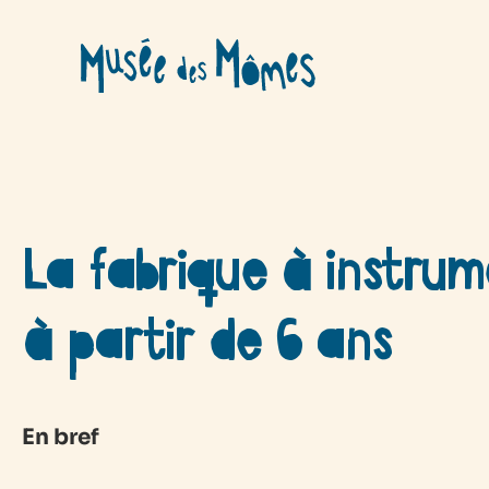
Aller
au
contenu
La fabrique à instrum
à partir de 6 ans
En bref