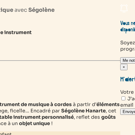
tique
avec
Ségolène
Vous ne
disponi
le instrument
Soyez
prog
Me noti
×
M’aler
Votre
J’a
strument de musique à cordes
à partir d’
éléments
email
ège, ficelle… Encadré par
Ségolène Hanarte
, cet
Envoye
table instrument personnalisé
, reflet des
goûts
nce à un
objet unique
!
nfant