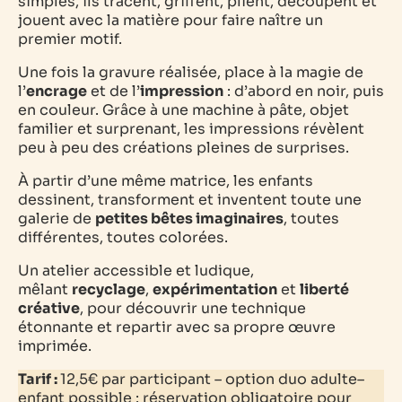
simples, ils tracent, griffent, plient, découpent et
jouent avec la matière pour faire naître un
premier motif.
Une fois la gravure réalisée, place à la magie de
l’
encrage
et de l’
impression
: d’abord en noir, puis
en couleur. Grâce à une machine à pâte, objet
familier et surprenant, les impressions révèlent
peu à peu des créations pleines de surprises.
À partir d’une même matrice, les enfants
dessinent, transforment et inventent toute une
galerie de
petites bêtes imaginaires
, toutes
différentes, toutes colorées.
Un atelier accessible et ludique,
mêlant
recyclage
,
expérimentation
et
liberté
créative
, pour découvrir une technique
étonnante et repartir avec sa propre œuvre
imprimée.
Tarif :
12,5€ par
participant –
option duo adulte–
enfant possible : réservation obligatoire pour