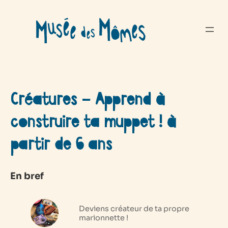
Aller
au
contenu
Créatures – Apprend à
construire ta muppet ! à
partir de 6 ans
En bref
Deviens créateur de ta propre
marionnette !