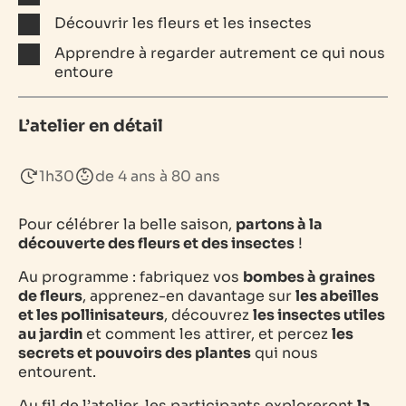
Découvrir les fleurs et les insectes
Apprendre à regarder autrement ce qui nous
entoure
L’atelier en détail
1h30
de 4 ans à 80 ans
Pour célébrer la belle saison,
partons à la
découverte des fleurs et des insectes
!
Au programme : fabriquez vos
bombes à graines
de fleurs
, apprenez-en davantage sur
les abeilles
et les pollinisateurs
, découvrez
les insectes utiles
au jardin
et comment les attirer, et percez
les
secrets et pouvoirs des plantes
qui nous
entourent.
Au fil de l’atelier, les participants exploreront
la