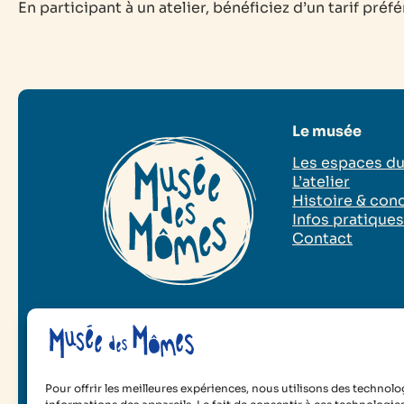
En participant à un atelier, bénéficiez d’un tarif préf
Le musée
Les espaces d
L’atelier
Histoire & con
Infos pratique
Contact
2025 Musée des Mômes
Mentions légales
Poli
Pour offrir les meilleures expériences, nous utilisons des technolo