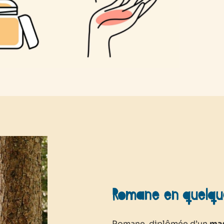
Romane en quelqu
Romane, diplômée d’un
mas