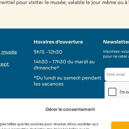
érentiel pour visiter le musée, valable le jour même ou à
Horaires d’ouverture
Newslette
u musée
9h15 -12h30
Inscrivez-vous
pour ne rater
14h30 – 17h30 du mardi au
cept
dimanche*
s
*Du lundi au samedi pendant
les vacances
Gérer le consentement
tique de cookies
Conditions d’utilisation
gies telles que les cookies pour stocker et/ou accéder aux