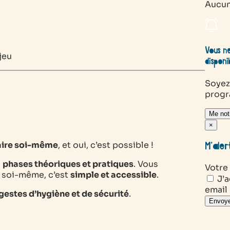
Aucun
Vous ne
jeu
disponi
Soyez
prog
Me noti
×
faire soi-même
, et oui, c’est possible !
M’aler
a
phases théoriques et pratiques
. Vous
Votre
s soi-même, c’est
simple et accessible
.
J’a
email
gestes d’hygiène et de sécurité
.
Envoye