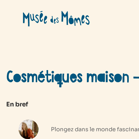
Aller
au
contenu
Cosmétiques maison –
En bref
Plongez dans le monde fascin