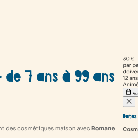
30 €
par pa
 de 7 ans à 99 ans
doive
12 ans
Animé
Voi
Dates 
ant des cosmétiques maison avec
Romane
Cosmé