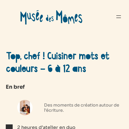
Aller
au
contenu
Top, chef ! Cuisiner mots et
couleurs – 6 à 12 ans
En bref
Des moments de création autour de
l’écriture.
2 heures d’atelier en duo