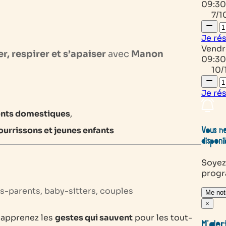
09:30
7/1
Je ré
Vendr
r, respirer et s’apaiser
avec
Manon
09:30
10/
Je ré
dents domestiques
,
urrissons et jeunes enfants
Vous ne
disponi
Soyez
prog
ds-parents, baby-sitters, couples
Me noti
×
 apprenez les
gestes qui sauvent
pour les tout-
M’aler