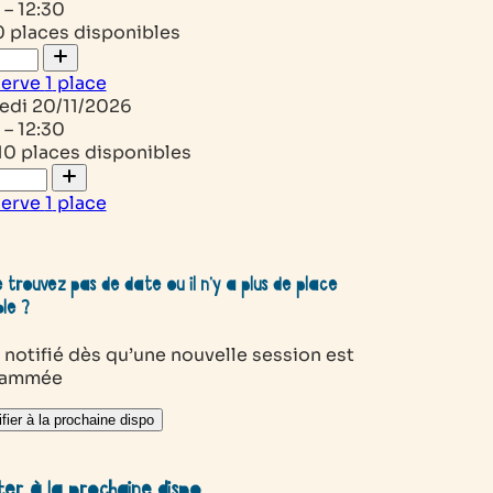
 – 12:30
0 places disponibles
serve
1
place
edi
20/11/2026
 – 12:30
10 places disponibles
serve
1
place
 trouvez pas de date ou il n’y a plus de place
ble ?
 notifié dès qu’une nouvelle session est
rammée
fier à la prochaine dispo
ter à la prochaine dispo