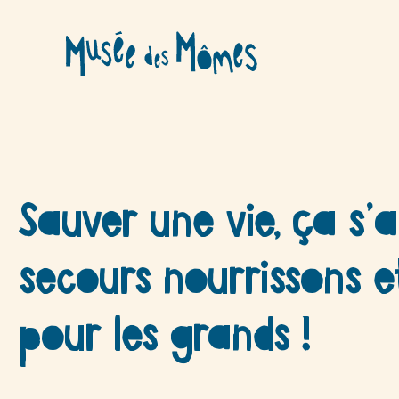
Aller
au
contenu
Sauver une vie, ça s’
secours nourrissons e
pour les grands !