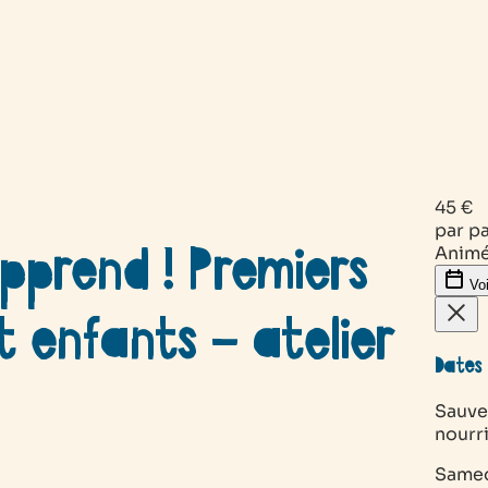
45 €
par pa
apprend ! Premiers
Animé
Voi
t enfants – atelier
Dates 
Sauver
nourri
Same