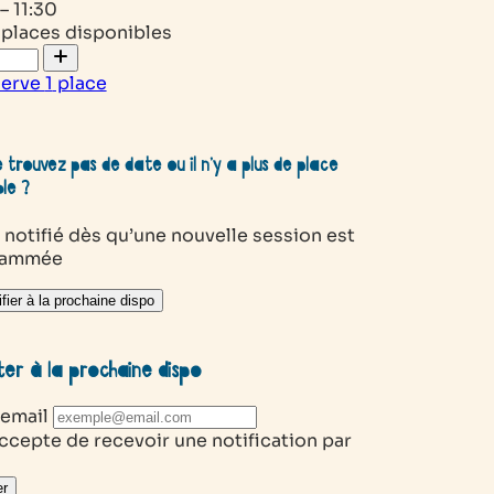
– 11:30
 places disponibles
serve
1
place
 trouvez pas de date ou il n’y a plus de place
ble ?
 notifié dès qu’une nouvelle session est
rammée
fier à la prochaine dispo
ter à la prochaine dispo
 email
ccepte de recevoir une notification par
r