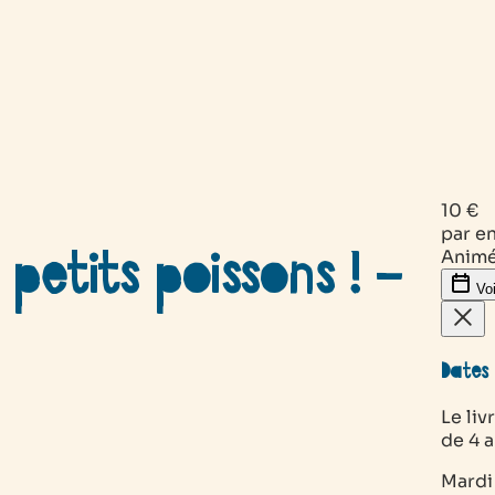
10 €
par e
 petits poissons ! –
Animé
Voi
Dates 
Le liv
de 4 
Mardi