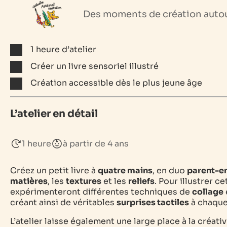
Des moments de création autour 
1 heure d’atelier
Créer un livre sensoriel illustré
Création accessible dès le plus jeune âge
L’atelier en détail
1 heure
à partir de 4 ans
Créez un petit livre à
quatre mains
, en duo
parent-e
matières
, les
textures
et les
reliefs
. Pour illustrer c
expérimenteront différentes techniques de
collage
créant ainsi de véritables
surprises tactiles
à chaque
L’atelier laisse également une large place à la créati