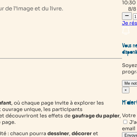
10:30 
de l’image et du livre.
8/8
Je ré
Vous ne
disponi
Soyez
prog
Me noti
×
M’aler
nfant
, où chaque page invite à explorer les
et ouvrage unique, les participants
Votre
et découvriront les effets de
gaufrage du papier
,
 page.
J’a
email
vité : chacun pourra
dessiner
,
décorer
et
Envoye