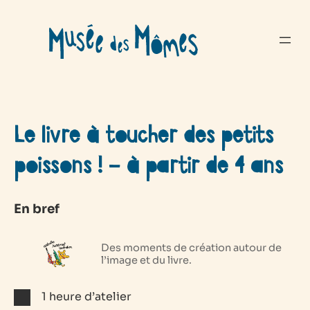
Aller
au
contenu
Le livre à toucher des petits
poissons ! – à partir de 4 ans
En bref
Des moments de création autour de
l’image et du livre.
1 heure d’atelier