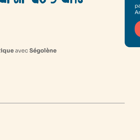
pa
An
tique
avec
Ségolène