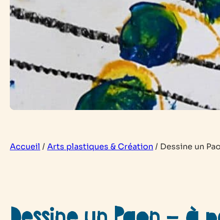
Accueil
/
Arts plastiques & Création
/
Dessine un Paon
Dessine un Paon – à p