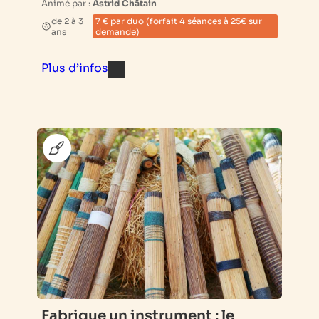
Animé par :
Astrid Châtain
de 2 à 3
7 € par duo (forfait 4 séances à 25€ sur
ans
demande)
Plus d’infos
Fabrique un instrument : le