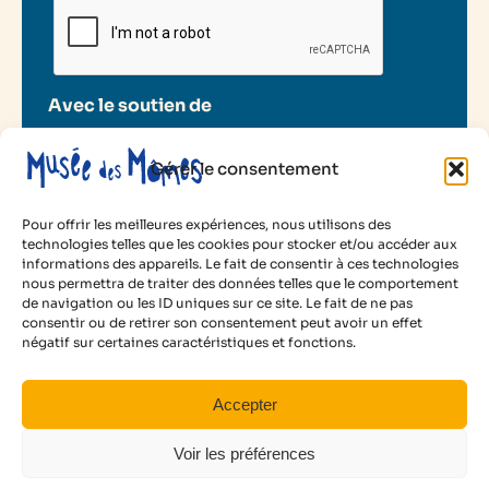
Avec le soutien de
Gérer le consentement
Pour offrir les meilleures expériences, nous utilisons des
technologies telles que les cookies pour stocker et/ou accéder aux
informations des appareils. Le fait de consentir à ces technologies
2025 Musée des Mômes
nous permettra de traiter des données telles que le comportement
de navigation ou les ID uniques sur ce site. Le fait de ne pas
Mentions légales
consentir ou de retirer son consentement peut avoir un effet
Politique de cookies
10 €
négatif sur certaines caractéristiques et fonctions.
Conditions d’utilisation
par enfant
Animé par :
Isabelle Assémat
Facebook
Instagram
LinkedIn
YouTube
Accepter
Voir les disponibilités
Voir les préférences