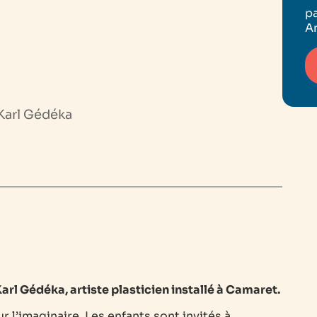
p
An
Karl Gédéka
rl Gédéka, artiste plasticien installé à Camaret.
ur l’imaginaire. Les enfants sont invités à