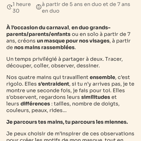
1 heure
à partir de 5 ans en duo et de 7 ans
30
en duo
À l’occasion du carnaval
,
en duo grands-
parents/parents/enfants
ou en solo à partir de 7
ans, créons
un masque pour nos visages
, à partir
de
nos mains rassemblées
.
Un temps privilégié à partager à deux. Tracer,
découper, coller, observer, dessiner.
Nos quatre mains qui travaillent
ensemble
, c’est
rigolo. Elles
s’entraident
, si tu n’y arrives pas, je te
montre une seconde fois, je fais pour toi. Elles
s’observent, regardons leurs
similitudes
et
leurs
différences
: tailles, nombre de doigts,
couleurs, peaux, rides…
Je parcours tes mains, tu parcours les miennes.
Je peux choisir de m’inspirer de ces observations
pour créer les motifs de mon masque, tout en