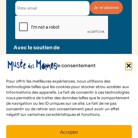
Avec le soutien de
Gérer le consentement
Pour offrir les meilleures expériences, nous utilisons des
technologies telles que les cookies pour stocker et/ou accéder aux
informations des appareils. Le fait de consentir à ces technologies
2025 Musée des Mômes
nous permettra de traiter des données telles que le comportement
de navigation ou les ID uniques sur ce site. Le fait de ne pas
Mentions légales
consentir ou de retirer son consentement peut avoir un effet
Politique de cookies
12,5 €
négatif sur certaines caractéristiques et fonctions.
Conditions d’utilisation
par participant
Animé par :
Ségolène Hanarte
Facebook
Instagram
LinkedIn
YouTube
Accepter