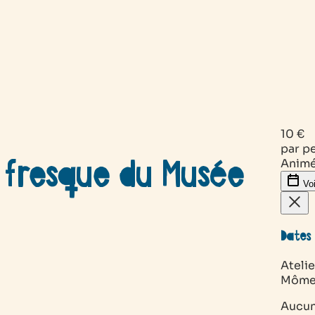
10 €
par p
a fresque du Musée
Animé
Voi
Dates 
Ateli
Mômes
Aucun