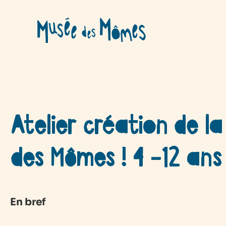
Aller
au
contenu
Atelier création de l
des Mômes ! 4 -12 ans
En bref