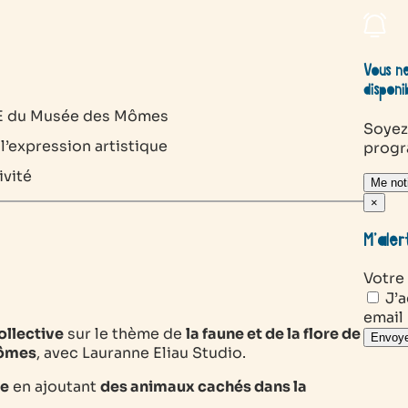
Vous ne
disponi
 du Musée des Mômes
Soyez
 l’expression artistique
prog
ivité
Me noti
×
M’aler
Votre
J’a
email
ollective
sur le thème de
la faune et de la flore de
Envoye
Mômes
, avec Lauranne Eliau Studio.
ve
en ajoutant
des animaux cachés dans la