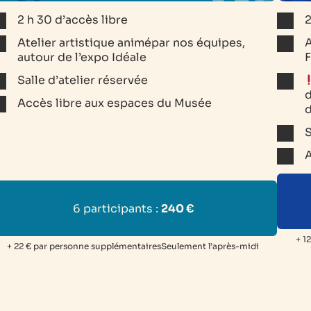
2 h 30 d’accès libre
2
Atelier artistique animépar nos équipes,
A
autour de l’expo Idéale
F
Salle d’atelier réservée
d
Accès libre aux espaces du Musée
d
S
A
6 participants :
240 €
+ 1
+ 22 € par personne supplémentairesSeulement l’après-midi