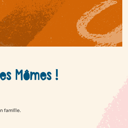
des Mômes !
 famille.