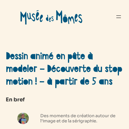
Aller
au
contenu
Dessin animé en pâte à
modeler – Découverte du stop
motion ! – à partir de 5 ans
En bref
Des moments de création autour de
l’image et de la sérigraphie.