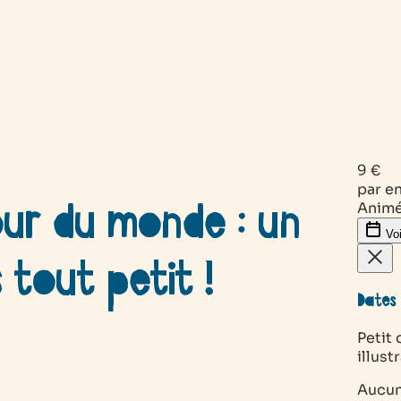
9 €
par e
tour du monde : un
Animé
Voi
s tout petit !
Dates 
Petit 
illust
Aucun