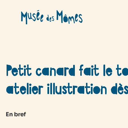
Aller
au
contenu
Petit canard fait le 
atelier illustration dè
En bref