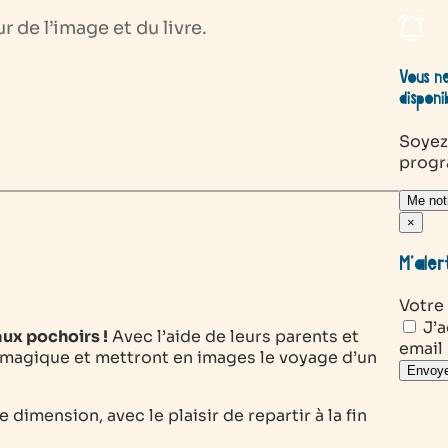
de l’image et du livre.
Vous ne
disponi
Soyez
prog
Me noti
×
M’aler
Votre
J’a
 aux pochoirs !
Avec l’aide de leurs parents et
email
e magique et mettront en images le voyage d’un
Envoye
 dimension, avec le plaisir de repartir à la fin