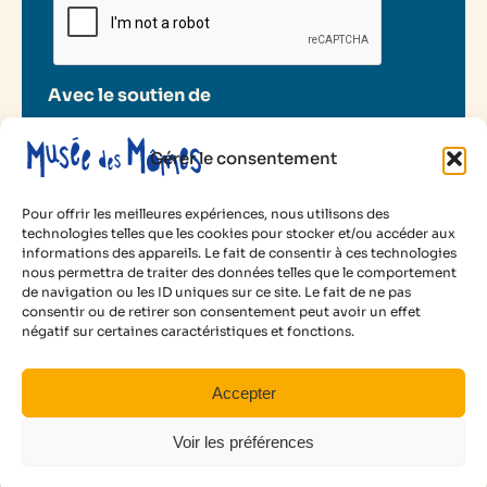
Avec le soutien de
Gérer le consentement
Pour offrir les meilleures expériences, nous utilisons des
technologies telles que les cookies pour stocker et/ou accéder aux
informations des appareils. Le fait de consentir à ces technologies
2025 Musée des Mômes
nous permettra de traiter des données telles que le comportement
de navigation ou les ID uniques sur ce site. Le fait de ne pas
Mentions légales
consentir ou de retirer son consentement peut avoir un effet
Politique de cookies
150 €
négatif sur certaines caractéristiques et fonctions.
Conditions d’utilisation
par période d'intervacances
Animé par :
Romina Dabanch
Facebook
Instagram
LinkedIn
YouTube
Accepter
Voir les disponibilités
Voir les préférences