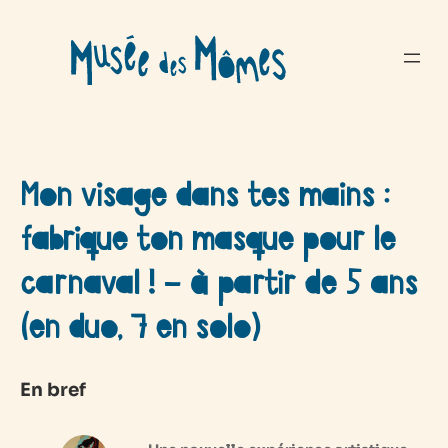
Aller
au
contenu
Mon visage dans tes mains :
fabrique ton masque pour le
carnaval ! – à partir de 5 ans
(en duo, 7 en solo)
En bref