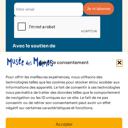
Avec le soutien de
Gérer le consentement
Pour offrir les meilleures expériences, nous utilisons des
technologies telles que les cookies pour stocker et/ou accéder aux
informations des appareils. Le fait de consentir à ces technologies
2025 Musée des Mômes
nous permettra de traiter des données telles que le comportement
de navigation ou les ID uniques sur ce site. Le fait de ne pas
Mentions légales
consentir ou de retirer son consentement peut avoir un effet
Politique de cookies
35 €
négatif sur certaines caractéristiques et fonctions.
Conditions d’utilisation
par enfant
Animé par :
Lili Scratchy
Facebook
Instagram
LinkedIn
YouTube
Accepter