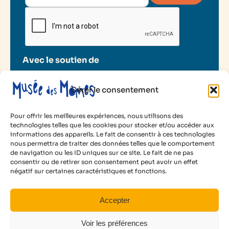
Avec le soutien de
Gérer le consentement
Pour offrir les meilleures expériences, nous utilisons des
technologies telles que les cookies pour stocker et/ou accéder aux
informations des appareils. Le fait de consentir à ces technologies
2025 Musée des Mômes
nous permettra de traiter des données telles que le comportement
de navigation ou les ID uniques sur ce site. Le fait de ne pas
Mentions légales
consentir ou de retirer son consentement peut avoir un effet
Politique de cookies
35 €
négatif sur certaines caractéristiques et fonctions.
Conditions d’utilisation
par personne
Animé par :
Astrica
Facebook
Instagram
LinkedIn
YouTube
Accepter
Voir les disponibilités
Voir les préférences